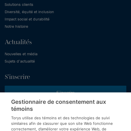
Solutions clients
Diversité, équité et inclusion
Impact social et durabilité
Notre histoire
Actualités
Nouvelles et média
Sujets d’actualité
S’inscrire
S’inscrire
Gestionnaire de consentement aux
témoins
Inscrivez-vous aux publications de Torys pour recevoir nos derniers
commentaires, notre calendrier de webinaires et d’événements et
Torys utilise des témoins et des technologies de suivi
plus encore.
similaires afin de s’assurer que son site Web fonctionne
correctement, d’améliorer votre expérience Web, de