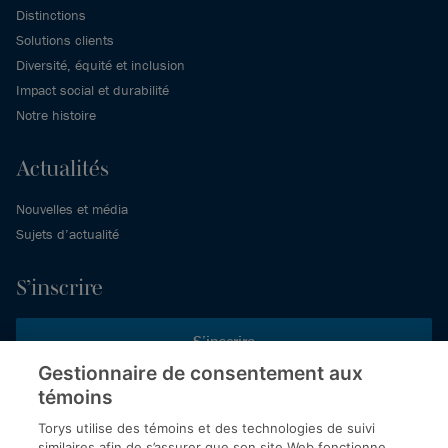
Distinctions
Solutions clients
Diversité, équité et inclusion
Impact social et durabilité
Notre histoire
Actualités
Nouvelles et média
Sujets d’actualité
S’inscrire
S’inscrire
Gestionnaire de consentement aux
témoins
Inscrivez-vous aux publications de Torys pour recevoir nos derniers
commentaires, notre calendrier de webinaires et d’événements et
Torys utilise des témoins et des technologies de suivi
plus encore.
similaires afin de s’assurer que son site Web fonctionne