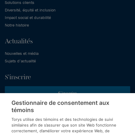
Solutions clients
Diversité, équité et inclusion
Impact social et durabilité
Notre histoire
Actualités
Nouvelles et média
Sujets d’actualité
S’inscrire
S’inscrire
Gestionnaire de consentement aux
témoins
Inscrivez-vous aux publications de Torys pour recevoir nos derniers
commentaires, notre calendrier de webinaires et d’événements et
Torys utilise des témoins et des technologies de suivi
plus encore.
similaires afin de s’assurer que son site Web fonctionne
correctement, d’améliorer votre expérience Web, de