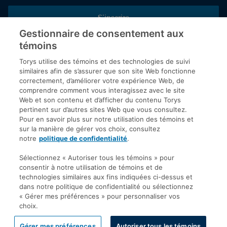
S’inscrire
Gestionnaire de consentement aux
témoins
Inscrivez-vous aux publications de Torys pour recevoir nos derniers
commentaires, notre calendrier de webinaires et d’événements et
Torys utilise des témoins et des technologies de suivi
plus encore.
similaires afin de s’assurer que son site Web fonctionne
correctement, d’améliorer votre expérience Web, de
comprendre comment vous interagissez avec le site
Web et son contenu et d’afficher du contenu Torys
© 2026 Société d'avocats Torys S.E.N.C.R.L. Tous droits
pertinent sur d’autres sites Web que vous consultez.
réservés.
Pour en savoir plus sur notre utilisation des témoins et
Politique de protection des renseignements personnels
sur la manière de gérer vos choix, consultez
notre
politique de confidentialité
.
Droit d’auteur
Avis de non-responsabilité
Sélectionnez « Autoriser tous les témoins » pour
consentir à notre utilisation de témoins et de
Modalités générales
technologies similaires aux fins indiquées ci-dessus et
Accessibilité
dans notre politique de confidentialité ou sélectionnez
« Gérer mes préférences » pour personnaliser vos
choix.
Gérer mes préférences
Autoriser tous les témoins