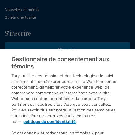
Nouvelles et média
Sujets d’actualité
S’inscrire
S’inscrire
Gestionnaire de consentement aux
témoins
Inscrivez-vous aux publications de Torys pour recevoir nos derniers
commentaires, notre calendrier de webinaires et d’événements et
Torys utilise des témoins et des technologies de suivi
plus encore.
similaires afin de s’assurer que son site Web fonctionne
correctement, d’améliorer votre expérience Web, de
comprendre comment vous interagissez avec le site
Web et son contenu et d’afficher du contenu Torys
© 2026 Société d'avocats Torys S.E.N.C.R.L. Tous droits
pertinent sur d’autres sites Web que vous consultez.
réservés.
Pour en savoir plus sur notre utilisation des témoins et
Politique de protection des renseignements personnels
sur la manière de gérer vos choix, consultez
notre
politique de confidentialité
.
Droit d’auteur
Avis de non-responsabilité
Sélectionnez « Autoriser tous les témoins » pour