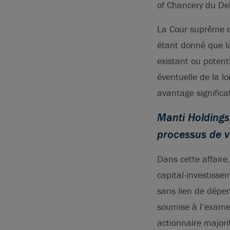
of Chancery du Del
La Cour suprême d
étant donné que la 
existant ou potent
éventuelle de la l
avantage significa
Manti Holdings,
processus de v
Dans cette affaire,
capital-investisse
sans lien de dépend
soumise à l’examen
actionnaire majori