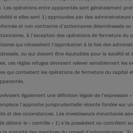
). Les opérations entre apparentés sont généralement prot
bilité si elles sont 1) approuvées par des administrateurs
nformée et non contrainte d’actionnaires désintéressés ou
actionnaires, à l’exception des opérations de fermeture du 
itaires qui nécessitent l’approbation à la fois des administ
éressés, ou qui doivent être équitables pour la société et 
ées, ces règles refuges devraient relever sensiblement les e
res qui contestent les opérations de fermeture du capital e
apparentés.
prévoient également une définition légale de l’expression «
 remplace l’approche jurisprudentielle récente fondée sur u
aits et des circonstances. Les investisseurs minoritaires s
és détenir le « contrôle » 1) s’ils possèdent ou contrôlent 
e la majorité des membres du conseil d’administration, 2) s’