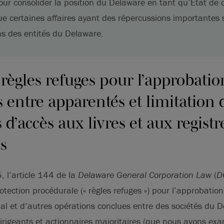
ur consolider la position du Delaware en tant qu’État de c
que certaines affaires ayant des répercussions importantes 
ns des entités du Delaware.
règles refuges pour l’approbatio
 entre apparentés et limitation 
’accès aux livres et aux registr
s
 l’article 144 de la
Delaware General Corporation Law
(
D
ection procédurale (« règles refuges ») pour l’approbatio
al et d’autres opérations conclues entre des sociétés du D
irigeants et actionnaires majoritaires (que nous avons ex