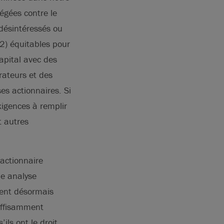
égées contre le
 désintéressés ou
 2) équitables pour
capital avec des
rateurs et des
ses actionnaires. Si
xigences à remplir
t autres
 actionnaire
ne analyse
avent désormais
suffisamment
ils ont le droit,