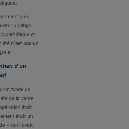
liquait.
estimant que,
viter un litige
e hypothétique et
ciété n’est pas un
grale.
intien d’un
ent
e d’un fonds de
uite de la vente
’opération était
sement était un
e – qui l’avait