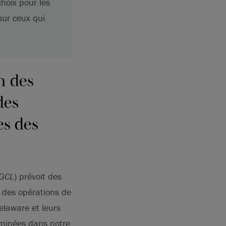
hoix pour les
sur ceux qui
n des
des
es des
GCL
) prévoit des
n des opérations de
elaware et leurs
aminées dans notre