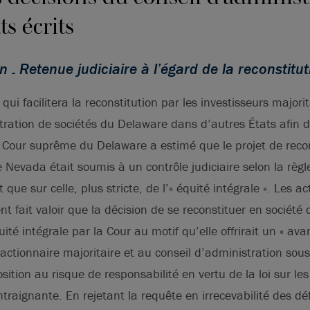
ts écrits
n : Retenue judiciaire à l’égard de la reconstitu
ui facilitera la reconstitution par les investisseurs majorit
tration de sociétés du Delaware dans d’autres États afin de 
a Cour suprême du Delaware a estimé que le projet de reco
e Nevada était soumis à un contrôle judiciaire selon la règl
que sur celle, plus stricte, de l’« équité intégrale ». Les a
fait valoir que la décision de se reconstituer en société de
té intégrale par la Cour au motif qu’elle offrirait un « av
l’actionnaire majoritaire et au conseil d’administration sou
sition au risque de responsabilité en vertu de la loi sur le
raignante. En rejetant la requête en irrecevabilité des dé