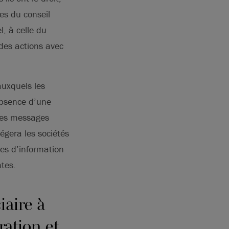
es du conseil
l, à celle du
 des actions avec
auxquels les
absence d’une
 les messages
égera les sociétés
es d’information
ntes.
iaire à
ration et