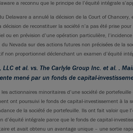
aware a reconnu que le principe de l’équité intégrale s’app
u Delaware a annulé la décision de la Court of Chancery, 
décision de reconstituer la société n’a pas été prise pour é
iel ou en prévision d’une opération particulière, l’incidenc
oi du Nevada sur des actions futures non précisées de la so
tif non proportionnel déclenchant un examen d’équité inté
 LLC et al. vs. The Carlyle Group Inc. et al. : Ma
ente mené par un fonds de capital-investissem
 les actionnaires minoritaires d’une société de portefeuill
ment ont poursuivi le fonds de capital-investissement à la s
ance de la société de portefeuille. Ils ont fait valoir que l
 d’équité intégrale parce que le fonds de capital-investis
taire et avait obtenu un avantage unique – une sortie rapid