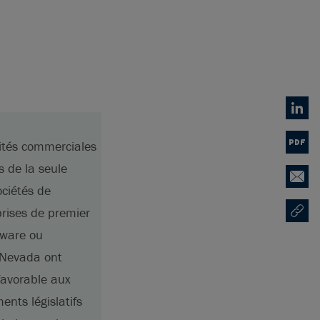
Linked
tités commerciales
PDF
s de la seule
Email
ociétés de
prises de premier
Copy U
Ouvre 
aware ou
e Nevada ont
 favorable aux
nts législatifs