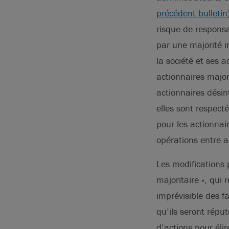
précédent bulletin
risque de responsa
par une majorité i
la société et ses 
actionnaires major
actionnaires désint
elles sont respect
pour les actionnai
opérations entre 
Les modifications 
majoritaire », qui
imprévisible des f
qu’ils seront réput
d’actions pour élir