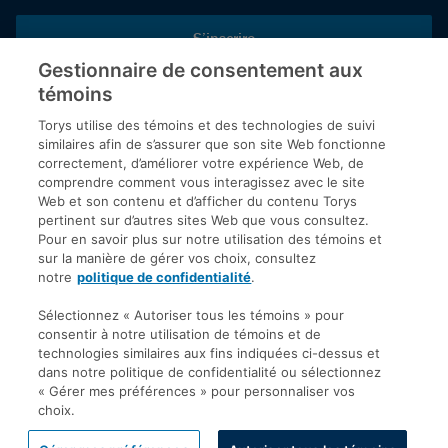
S’inscrire
Gestionnaire de consentement aux
témoins
Inscrivez-vous aux publications de Torys pour recevoir nos derniers
commentaires, notre calendrier de webinaires et d’événements et
Torys utilise des témoins et des technologies de suivi
plus encore.
similaires afin de s’assurer que son site Web fonctionne
correctement, d’améliorer votre expérience Web, de
comprendre comment vous interagissez avec le site
Web et son contenu et d’afficher du contenu Torys
© 2026 Société d'avocats Torys S.E.N.C.R.L. Tous droits
pertinent sur d’autres sites Web que vous consultez.
réservés.
Pour en savoir plus sur notre utilisation des témoins et
Politique de protection des renseignements personnels
sur la manière de gérer vos choix, consultez
notre
politique de confidentialité
.
Droit d’auteur
Avis de non-responsabilité
Sélectionnez « Autoriser tous les témoins » pour
consentir à notre utilisation de témoins et de
Modalités générales
technologies similaires aux fins indiquées ci-dessus et
Accessibilité
dans notre politique de confidentialité ou sélectionnez
« Gérer mes préférences » pour personnaliser vos
choix.