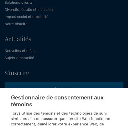
Solutions clients
Diversité, équité et inclusion
Impact social et durabilité
Notre histoire
Actualités
Nouvelles et média
Sujets d’actualité
S’inscrire
S’inscrire
Gestionnaire de consentement aux
témoins
Inscrivez-vous aux publications de Torys pour recevoir nos derniers
commentaires, notre calendrier de webinaires et d’événements et
Torys utilise des témoins et des technologies de suivi
plus encore.
similaires afin de s’assurer que son site Web fonctionne
correctement, d’améliorer votre expérience Web, de