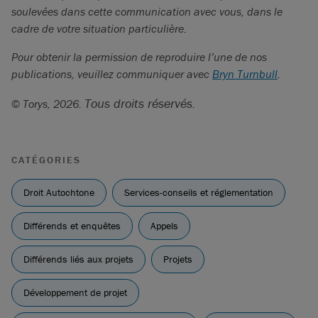
Andrew Kurjata, «
Eby says B.C. may revise DRIPA
soulevées dans cette communication avec vous, dans le
legislation, worries court is ’in driver’s seat
»
cadre de votre situation particulière.
(5 décembre 2025).
Pour obtenir la permission de reproduire l’une de nos
Cowichan Tribes
v.
Canada (Attorney General)
,
publications, veuillez communiquer avec
Bryn Turnbull
.
2025 BCSC 1490
Cowichan Tribes
].
Tous droits réservés.
©
Torys, 2026.
J. D. Irving, Limited et autres
c.
Nation Wolastoqey
,
2025 NBCA 129
[
Nation Wolastoqey
].
CATÉGORIES
Droit Autochtone
Services-conseils et réglementation
Différends et enquêtes
Appels
Différends liés aux projets
Projets
Développement de projet