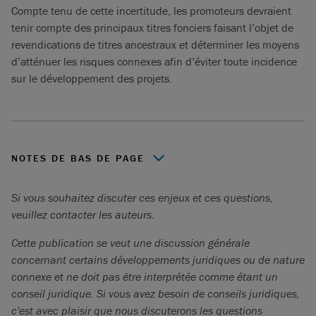
Compte tenu de cette incertitude, les promoteurs devraient
tenir compte des principaux titres fonciers faisant l’objet de
revendications de titres ancestraux et déterminer les moyens
d’atténuer les risques connexes afin d’éviter toute incidence
sur le développement des projets.
NOTES DE BAS DE PAGE
Première Nation de Kebaowek
c.
Laboratoires nucléaires
Si vous souhaitez discuter ces enjeux et ces questions,
canadiens
,
2025 CF 319
[
Kebaowek
].
veuillez contacter les auteurs.
Gitxaala v. British Columbia (Chief Gold Commissioner)
,
Cette publication se veut une discussion générale
2025 BCCA 430
[
Gitxaala
].
concernant certains développements juridiques ou de nature
Kebaowek,
par. 92, 130 et 183.
connexe et ne doit pas être interprétée comme étant un
conseil juridique. Si vous avez besoin de conseils juridiques,
Gitxaala
, par. 7 et 201.
c'est avec plaisir que nous discuterons les questions