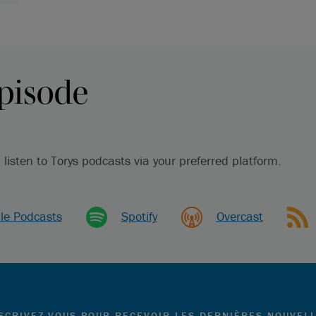
pisode
 listen to Torys podcasts via your preferred platform.
le Podcasts
__
Spotify
__
Overcast
_
SCRIVEZ-VOUS POUR RECEVOIR LES DERNIÈRES NOUVEL