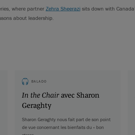
eries, where partner
Zehra Sheerazi
sits down with Canada’s
lessons about leadership.
BALADO
In the Chair
avec Sharon
Geraghty
Sharon Geraghty nous fait part de son point
de vue concernant les bienfaits du « bon
stress ».