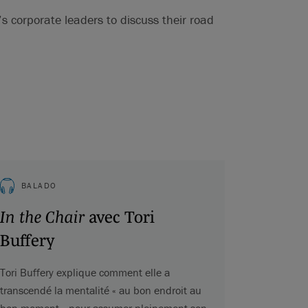
 corporate leaders to discuss their road
BALADO
In the Chair
avec Tori
Buffery
Tori Buffery explique comment elle a
transcendé la mentalité « au bon endroit au
bon moment » pour assumer pleinement son