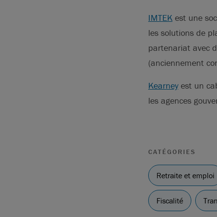
IMTEK
est une soci
les solutions de p
partenariat avec 
(anciennement con
Kearney
est un cab
les agences gouver
CATÉGORIES
Retraite et emploi
Fiscalité
Tra