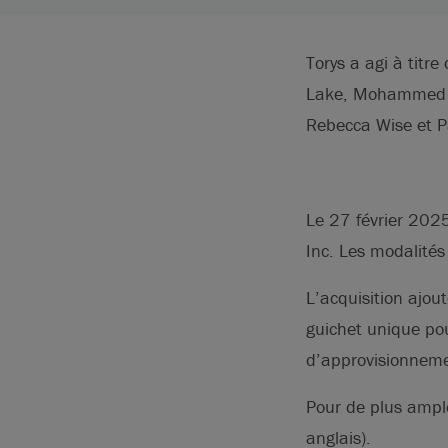
Torys a agi à titr
Lake, Mohammed Mu
Rebecca Wise et Par
Le 27 février 2025
Inc. Les modalités
L’acquisition ajou
guichet unique pou
d’approvisionneme
Pour de plus ample
anglais).