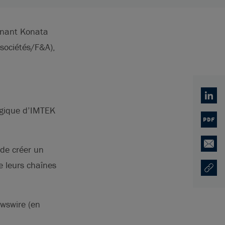
renant Konata
sociétés/F&A),
Linked
tégique d’IMTEK
PDF
 de créer un
Email
e leurs chaînes
Copy U
Ouvre 
wswire (en