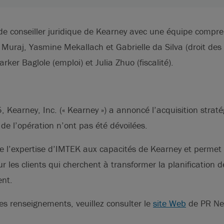
e de conseiller juridique de Kearney avec une équipe comp
raj, Yasmine Mekallach et Gabrielle da Silva (droit des 
ker Baglole (emploi) et Julia Zhuo (fiscalité).
, Kearney, Inc. (« Kearney ») a annoncé l’acquisition stra
 de l’opération n’ont pas été dévoilées.
te l’expertise d’IMTEK aux capacités de Kearney et permet
r les clients qui cherchent à transformer la planification d
nt.
s renseignements, veuillez consulter le
site Web
de PR Ne