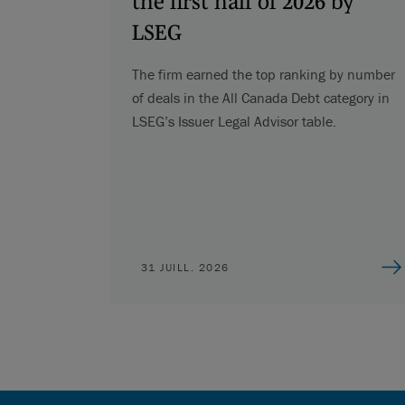
the first half of 2026 by
LSEG
The firm earned the top ranking by number
of deals in the All Canada Debt category in
LSEG’s Issuer Legal Advisor table.
31 JUILL. 2026