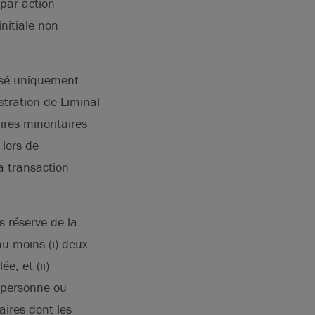
 par action
nitiale non
posé uniquement
tration de Liminal
res minoritaires
 lors de
a transaction
s réserve de la
au moins (i) deux
e, et (ii)
n personne ou
aires dont les