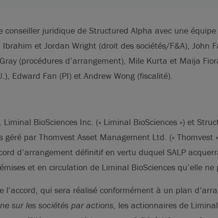
 de conseiller juridique de Structured Alpha avec une équi
Ibrahim et Jordan Wright (droit des sociétés/F&A), John Fa
Gray (procédures d’arrangement), Mile Kurta et Maija Fior
U.), Edward Fan (PI) et Andrew Wong (fiscalité).
, Liminal BioSciences Inc. (« Liminal BioSciences ») et Stru
nds géré par Thomvest Asset Management Ltd. (« Thomvest 
cord d’arrangement définitif en vertu duquel SALP acquerr
 émises et en circulation de Liminal BioSciences qu’elle ne
e l’accord, qui sera réalisé conformément à un plan d’ar
ne sur les sociétés par actions
, les actionnaires de Limina