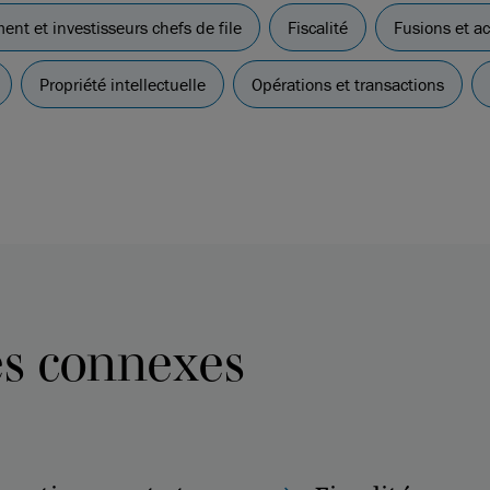
ent et investisseurs chefs de file
Fiscalité
Fusions et ac
Propriété intellectuelle
Opérations et transactions
es connexes