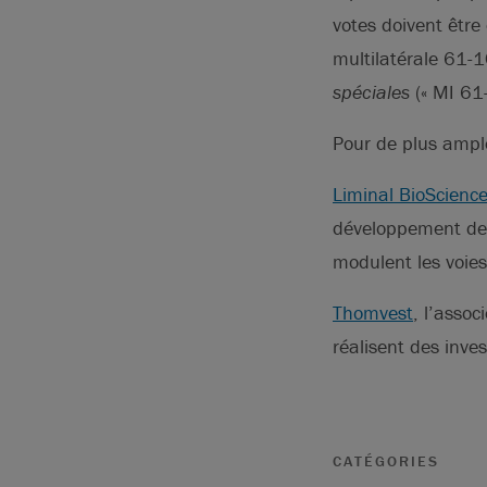
votes doivent être
multilatérale 61-
spéciales
(« MI 61-
Pour de plus ample
Liminal BioScienc
développement de n
modulent les voies
Thomvest
, l’assoc
réalisent des inve
CATÉGORIES