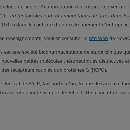
 exclus aux fins de l’« approbation minoritaire » en vertu d
101 -
Protection des porteurs minoritaires de titres dans le
101 ») dans le contexte d’un « regroupement d’entreprises
s renseignements, veuillez consulter le
site Web
de NewsW
es
est une société biopharmaceutique de stade clinique qu
ouvelles petites molécules thérapeutiques distinctives et
 des récepteurs couplés aux protéines G (RCPG).
ié général de SALP, fait partie d’un groupe de sociétés d’i
stissements pour le compte de Peter J. Thomson et de sa fa