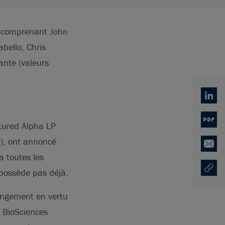
pe comprenant John
bello, Chris
ante (valeurs
Linked
PDF
ctured Alpha LP
»), ont annoncé
Email
a toutes les
 possède pas déjà.
Copy U
Ouvre 
rangement en vertu
l BioSciences