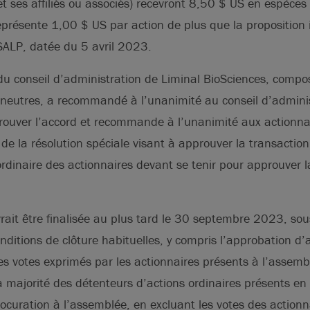
t ses affiliés ou associés) recevront 8,50 $ US en espèces
représente 1,00 $ US par action de plus que la proposition i
SALP, datée du 5 avril 2023.
 du conseil d’administration de Liminal BioSciences, com
 neutres, a recommandé à l’unanimité au conseil d’adminis
rouver l’accord et recommande à l’unanimité aux actionnai
 de la résolution spéciale visant à approuver la transaction
rdinaire des actionnaires devant se tenir pour approuver l
rait être finalisée au plus tard le 30 septembre 2023, sou
onditions de clôture habituelles, y compris l’approbation d’
es votes exprimés par les actionnaires présents à l’assemblé
a majorité des détenteurs d’actions ordinaires présents e
ocuration à l’assemblée, en excluant les votes des actionn