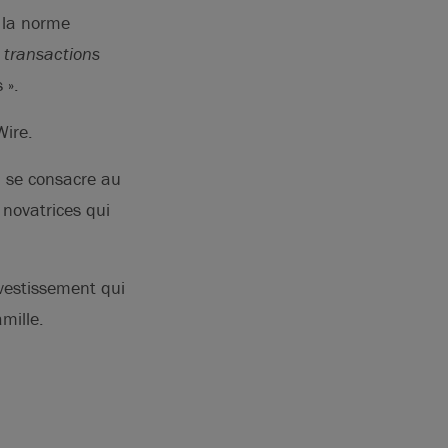
e la norme
s transactions
 ».
ire.
i se consacre au
 novatrices qui
nvestissement qui
mille.