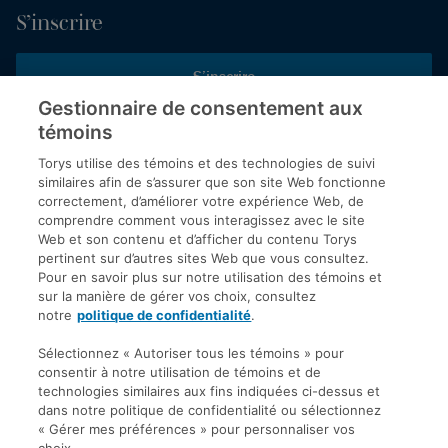
S’inscrire
S’inscrire
Gestionnaire de consentement aux
témoins
Inscrivez-vous aux publications de Torys pour recevoir nos derniers
commentaires, notre calendrier de webinaires et d’événements et
Torys utilise des témoins et des technologies de suivi
plus encore.
similaires afin de s’assurer que son site Web fonctionne
correctement, d’améliorer votre expérience Web, de
comprendre comment vous interagissez avec le site
Web et son contenu et d’afficher du contenu Torys
© 2026 Société d'avocats Torys S.E.N.C.R.L. Tous droits
pertinent sur d’autres sites Web que vous consultez.
réservés.
Pour en savoir plus sur notre utilisation des témoins et
Politique de protection des renseignements personnels
sur la manière de gérer vos choix, consultez
notre
politique de confidentialité
.
Droit d’auteur
Avis de non-responsabilité
Sélectionnez « Autoriser tous les témoins » pour
consentir à notre utilisation de témoins et de
Modalités générales
technologies similaires aux fins indiquées ci-dessus et
Accessibilité
dans notre politique de confidentialité ou sélectionnez
« Gérer mes préférences » pour personnaliser vos