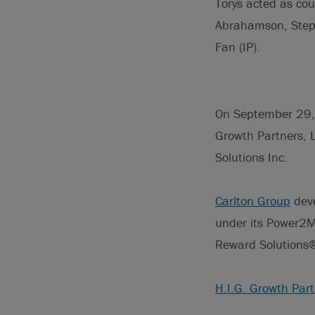
Torys acted as co
Abrahamson, Steph
Fan (IP).
On September 29, 
Growth Partners, L
Solutions Inc.
Carlton Group
deve
under its Power2M
Reward Solutions®
H.I.G. Growth Par