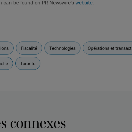
on can be found on PR Newswire's
website
.
tions
Fiscalité
Technologies
Opérations et transact
uelle
Toronto
es connexes