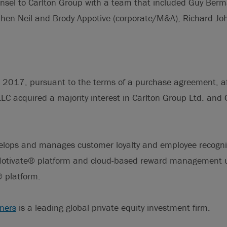
unsel to Carlton Group with a team that included Guy Ber
en Neil and Brody Appotive (corporate/M&A), Richard Joh
2017, pursuant to the terms of a purchase agreement, affi
LC acquired a majority interest in Carlton Group Ltd. and
lops and manages customer loyalty and employee recogn
otivate® platform and cloud-based reward management u
 platform.
tners
is a leading global private equity investment firm.