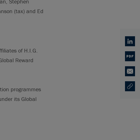
man, Stephen
nson (tax) and Ed
Linked
liates of H.I.G.
PDF
 Global Reward
Email
ition programmes
Copy U
Ouvre 
nder its Global