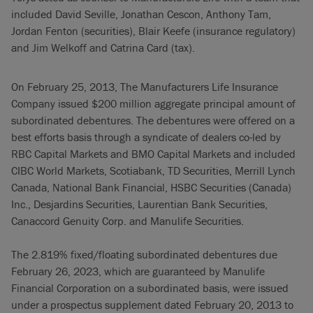
included David Seville, Jonathan Cescon, Anthony Tam,
Jordan Fenton (securities), Blair Keefe (insurance regulatory)
and Jim Welkoff and Catrina Card (tax).
On February 25, 2013, The Manufacturers Life Insurance
Company issued $200 million aggregate principal amount of
subordinated debentures. The debentures were offered on a
best efforts basis through a syndicate of dealers co-led by
RBC Capital Markets and BMO Capital Markets and included
CIBC World Markets, Scotiabank, TD Securities, Merrill Lynch
Canada, National Bank Financial, HSBC Securities (Canada)
Inc., Desjardins Securities, Laurentian Bank Securities,
Canaccord Genuity Corp. and Manulife Securities.
The 2.819% fixed/floating subordinated debentures due
February 26, 2023, which are guaranteed by Manulife
Financial Corporation on a subordinated basis, were issued
under a prospectus supplement dated February 20, 2013 to