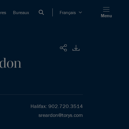
ères
Bureaux
Français
Menu
Partager
rdon
Halifax
:
902.720.3514
sreardon@torys.com