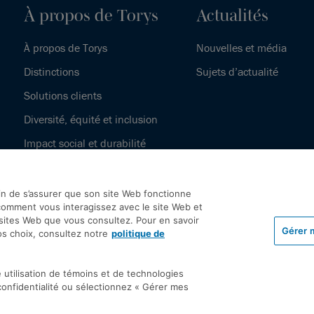
À propos de Torys
Actualités
À propos de Torys
Nouvelles et média
Distinctions
Sujets d’actualité
Solutions clients
Diversité, équité et inclusion
Impact social et durabilité
Notre histoire
fin de s’assurer que son site Web fonctionne
omment vous interagissez avec le site Web et
 sites Web que vous consultez. Pour en savoir
Gérer 
os choix, consultez notre
politique de
olitique de protection des renseignements personnels
Droit d’a
 utilisation de témoins et de technologies
 confidentialité ou sélectionnez « Gérer mes
odalités générales
Accessibilité