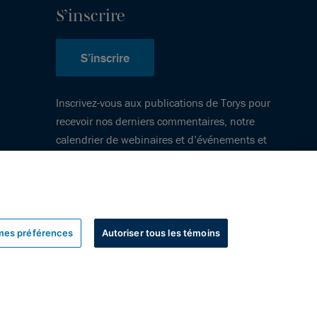
S’inscrire
S’inscrire
Inscrivez-vous aux publications de Torys pour
recevoir nos derniers commentaires, notre
calendrier de webinaires et d’événements et
plus encore.
mes préférences
Autoriser tous les témoins
uteur
Avis de non-responsabilité