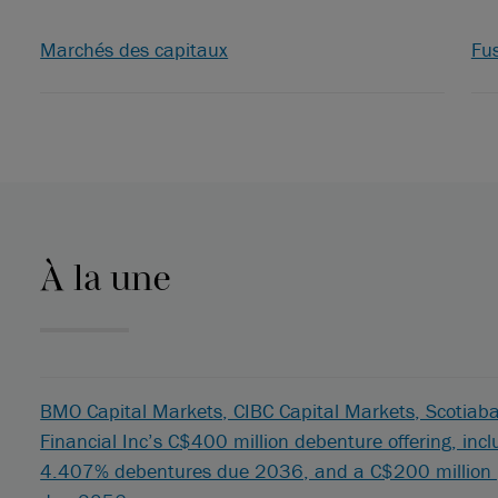
Marchés des capitaux
Fus
À la une
BMO Capital Markets, CIBC Capital Markets, Scotiaba
Financial Inc’s C$400 million debenture offering, inc
4.407% debentures due 2036, and a C$200 million 