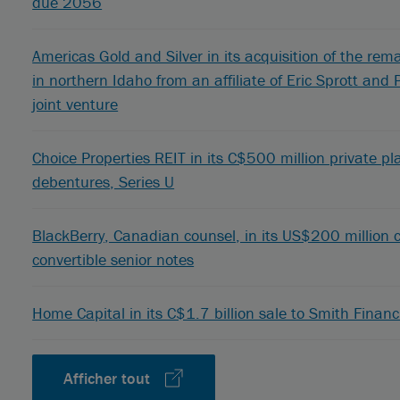
due 2056
Americas Gold and Silver in its acquisition of the re
in northern Idaho from an affiliate of Eric Sprott an
joint venture
Choice Properties REIT in its C$500 million private 
debentures, Series U
BlackBerry, Canadian counsel, in its US$200 million 
convertible senior notes
Home Capital in its C$1.7 billion sale to Smith Financ
Afficher tout