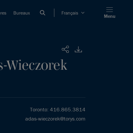
ères
Bureaux
Français
Menu
Partager
s-Wieczorek
Toronto
:
416.865.3814
adas-wieczorek@torys.com