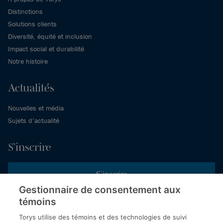
Distinctions
Solutions clients
Diversité, équité et inclusion
Impact social et durabilité
Notre histoire
Actualités
Nouvelles et média
Sujets d’actualité
S’inscrire
S’inscrire
Gestionnaire de consentement aux
témoins
Inscrivez-vous aux publications de Torys pour recevoir nos derniers
commentaires, notre calendrier de webinaires et d’événements et
Torys utilise des témoins et des technologies de suivi