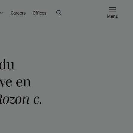
Careers
Offices
Menu
 du
ive en
Rozon c.