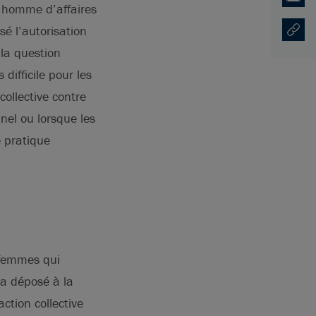
Email
, homme d’affaires
sé l’autorisation
Copy U
Opens
 la question
difficile pour les
collective contre
nel ou lorsque les
e pratique
femmes qui
 a déposé à la
tion collective