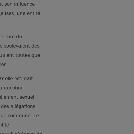
et son influence
geuses, une entité
érieure du
e soulevaient des
guaient toutes que
ser.
r elle estimait
a question
cèlement sexuel
 des allégations
tique commune. Le
t le
erandi
d’abuser de