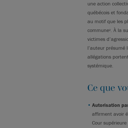
une action collect
québécois et fonda
au motif que les p
commune
. À la s
2
victimes d’agressi
l’auteur présumé l
allégations porten
systémique.
Ce que vo
Autorisation pa
affirment avoir 
Cour supérieure