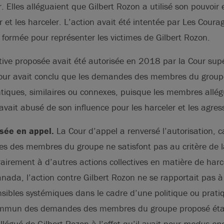
r. Elles alléguaient que Gilbert Rozon a utilisé son pouvoir 
r et les harceler. L’action avait été intentée par Les Coura
f formée pour représenter les victimes de Gilbert Rozon.
ctive proposée avait été autorisée en 2018 par la Cour sup
Cour avait conclu que les demandes des membres du group
ntiques, similaires ou connexes, puisque les membres allé
avait abusé de son influence pour les harceler et les agres
sée en appel.
La Cour d’appel a renversé l’autorisation, ca
s des membres du groupe ne satisfont pas au critère de l
irement à d’autres actions collectives en matière de har
nada, l’action contre Gilbert Rozon ne se rapportait pas à
nsibles systémiques dans le cadre d’une politique ou pra
ommun des demandes des membres du groupe proposé étai
égué de Gilbert Rozon à l’effet qu’il avait pour
modus op