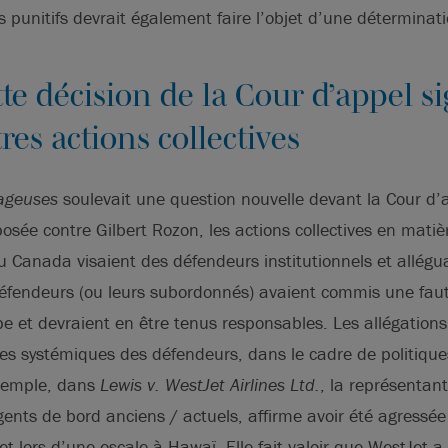
punitifs devrait également faire l’objet d’une déterminatio
te décision de la Cour d’appel si
res actions collectives
ageuses
soulevait une question nouvelle devant la Cour d
posée contre Gilbert Rozon, les actions collectives en mati
u Canada visaient des défendeurs institutionnels et allégu
éfendeurs (ou leurs subordonnés) avaient commis une faut
et devraient en être tenus responsables. Les allégations 
es systémiques des défendeurs, dans le cadre de politique
xemple, dans
Lewis v. WestJet Airlines Ltd.
, la représentan
gents de bord anciens / actuels, affirme avoir été agressé
et lors d’une escale à Hawaï. Elle fait valoir que WestJet