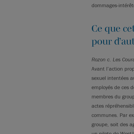
dommages-intérêts 
Ce que cet
pour d’aut
Rozon c. Les Cour
Avant l’action pro
sexuel intentées a
employés de ces d
membres du groupe 
actes répréhensibl
communes. Par e
groupe, soit des a
un pilote de WestJ