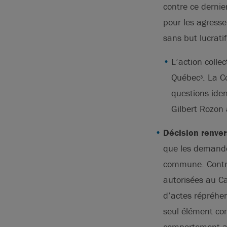
contre ce dernie
pour les agresse
sans but lucrati
L’action colle
Québec
. La 
3
questions ide
Gilbert Rozon 
Décision renver
que les demande
commune. Contra
autorisées au Ca
d’actes répréhe
seul élément c
comportement all