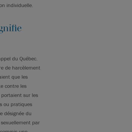
n individuelle.
gnifie
’appel du Québec.
ère de harcèlement
aient que les
e contre les
portaient sur les
s ou pratiques
te désignée du
e sexuellement par
 a commis une