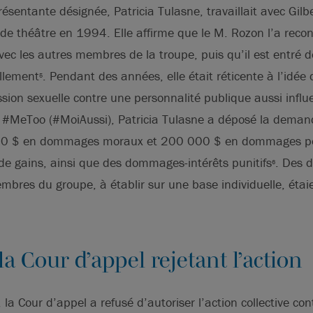
résentante désignée, Patricia Tulasne, travaillait avec Gil
de théâtre en 1994. Elle affirme que le M. Rozon l’a recon
ec les autres membres de la troupe, puis qu’il est entré de
ellement
. Pendant des années, elle était réticente à l’idée
5
sion sexuelle contre une personnalité publique aussi infl
#MeToo (#MoiAussi), Patricia Tulasne a déposé la dema
0 $ en dommages moraux et 200 000 $ en dommages pé
de gains, ainsi que des dommages-intérêts punitifs
. Des 
6
mbres du groupe, à établir sur une base individuelle, éta
 la Cour d’appel rejetant l’action
la Cour d’appel a refusé d’autoriser l’action collective con