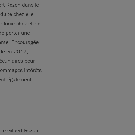
bert Rozon dans le
duite chez elle
 force chez elle et
 de porter une
uente. Encouragée
nde en 2017,
cuniaires pour
dommages-intérêts
ient également
tre Gilbert Rozon,