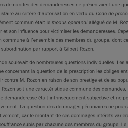
 les demandes des demanderesses ne présentaient une q
isfaire au critère d’autorisation en vertu du
Code de procéd
lément commun était le
modus operandi
allégué de M. Rozo
oir et son influence pour victimiser les demanderesses. Cepe
n commune à l’ensemble des membres du groupe, dont cer
 subordination par rapport à Gilbert Rozon.
nde soulevait de nombreuses questions individuelles. Les
concernant la question de la prescription les obligeaient
agir contre M. Rozon en raison de son prestige et de sa popu
M. Rozon soit une caractéristique commune des demandes, l
e demanderesse était intrinsèquement subjective et ne pou
tivement. La question des dommages pécuniaires ne pourra
ctivement, car le montant de ces dommages-intérêts variera
a souffrance subis par chacune des membres du groupe. L