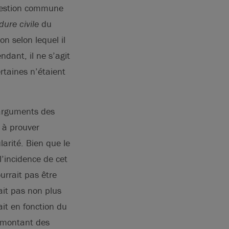
uestion commune
ure civile
du
n selon lequel il
ndant, il ne s’agit
taines n’étaient
 arguments des
 à prouver
larité. Bien que le
’incidence de cet
rrait pas être
it pas non plus
it en fonction du
e montant des